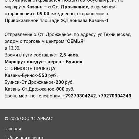
С 30
апреля
открывается
НОВЫЙ
автобусный рейс по
маршруту
Казань – с.Ст. Дрожжаное
, с временем
отправления в
09.00
ежедневно, отправление с
Привокзальной площади ЖД вокзала Казань-1.
Отправление с. Ст. Дрожжаное, по адресу: ул.Техническая,
рядом с торговым центром
"СЕМЬЯ"
в 13.30.
Время в пути составляет
2,5 часа
.
Маршрут следует через г.Буинск
СТОИМОСТЬ ПРОЕЗДА:
Казань-Буинск-
550
руб.,
Буинск-Ст.Дрожжаное-
200
руб.
Казань-Ст.Дрожжаное-
800
руб.
Бронь мест по телефонам:
+7
9270304242
,
+7
9270304343
© 2026 ООО "СТАРБАС"
Главная
Публичная оферта