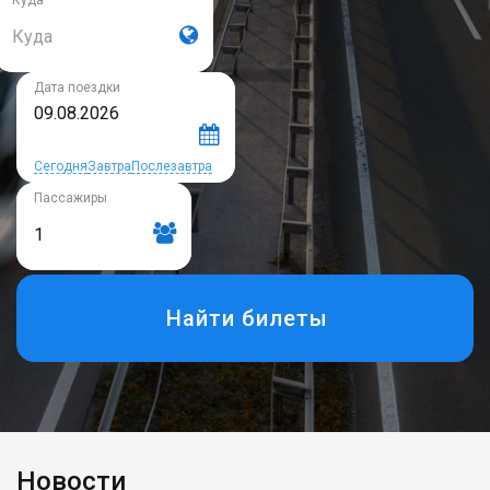
Куда
Куда
Дата поездки
Сегодня
Завтра
Послезавтра
Пассажиры
Найти билеты
Новости