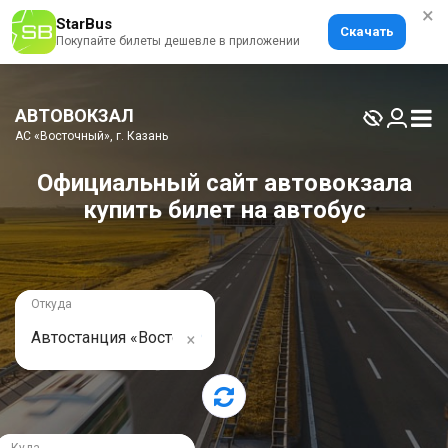
×
StarBus
Скачать
Покупайте билеты дешевле в приложении
АВТОВОКЗАЛ
АС «Восточный», г. Казань
Официальный сайт автовокзала
купить билет на автобус
Откуда
×
Автостанция «Восточный», г. Казань